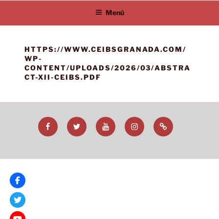
Saltar
Menú
al
contenido
HTTPS://WWW.CEIBSGRANADA.COM/
WP-
CONTENT/UPLOADS/2026/03/ABSTRA
CT-XII-CEIBS.PDF
Facebook
Twitter
YouTube
Instagram
TikTok