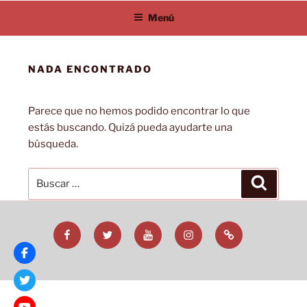
Saltar
Menú
al
contenido
NADA ENCONTRADO
Parece que no hemos podido encontrar lo que
estás buscando. Quizá pueda ayudarte una
búsqueda.
Buscar
Buscar
por:
Facebook
Twitter
YouTube
Instagram
TikTok